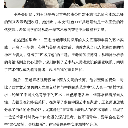
座谈会伊始，刘玉华副书记首先代表公司对王志洁老师和李斌老师
的到来表示热烈欢迎。她指出，本次
“红色
”共建活动是一次宝贵的跨
1+1
代交流，希望同学们能从老一辈艺术家的智慧中汲取精神力量。
在热烈的掌声中，王志洁老师以其深厚的人文底蕴和丰富的艺术实
践，开启了一场关于心灵与美的深度对话。他首先从当代人普遍面临的精
神压力切入，引出了
“艺术疗愈”的
主题
。王老师旁征博引，从精神分析学
的鼻祖谈到当代心理学，深刻剖析了艺术与人类潜意识的紧密联系，阐明
了艺术何以成为疏导情绪、观照自我的重要途径。
随后，王老师将视野投向中西方文明的长河。他以宏阔的视角，对
比了西方文艺复兴的人文主义精神与中国传统艺术中
“天人合一”的哲学追
求，论证了不同文化背景下的艺术，虽然形态各异，但都承载着探索人
性、安顿灵魂的终极关怀。在列举了多位中国艺术名家后，王老师谦逊地
分享了自己的创作心路，尤其是他“在宣纸上表现人”的艺术志向，展现了
一位艺术家对时代与个体命运的深刻思考。他寄语青年，要学会在艺术
中“降低欲望、寻找快乐”，在审美体验中实现精神的升华。