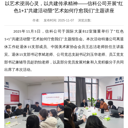
以艺术浸润心灵，以共建传承精神——信科公司开展“红
色1+1”共建活动暨“艺术如何疗愈我们”主题讲座
作者:
发布时间: 2025-11-07
浏览次数:
年
月
日，
信
科
公司
于国际大厦
室隆重举行了“红色
2025
11
5
812
”共建活动暨“艺术如何疗愈我们”主题
报告
会。本次活动特邀公司离退
1+1
休工作处
退休
支部
成
员、中国美术家协会会员王志洁老师担任主讲嘉
15
宾。
退休
支部书记李斌老师、公司党总支副书记刘玉华
老师
、员工党支
15
部书记兼辅导员赵韵怡
老师
，以及
部分
党员发展对象和入党积极分子共同
出席了本次活动。