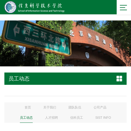
bevictor伟德官网 - 源自英国始于1946
员工动态
首页
关于我们
团队队伍
公司产品
员工动态
人才招聘
信科员工
SIST INFO