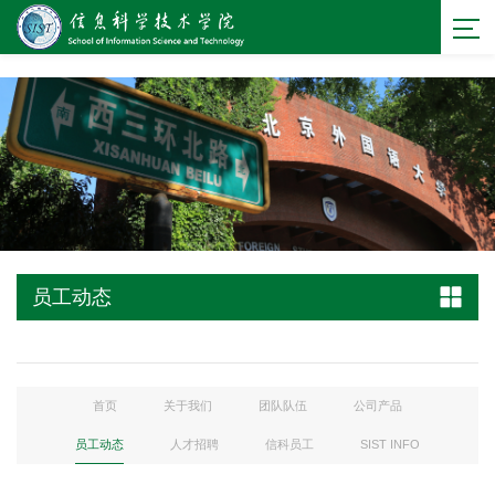
bevictor伟德官网 - 源自英国始于1946
员工动态
首页
关于我们
团队队伍
公司产品
员工动态
人才招聘
信科员工
SIST INFO