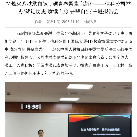
忆烽火八秩承血脉，砺青春吾辈启新程——信科公司举
办“铭记历史 赓续血脉 吾辈自强”主题报告会
作者:
发布时间: 2025-11-19
浏览次数:
为深切缅怀革命先烈，传承红色基因，引导青年学子铭记历史、勇
担使命，
11月12日下午，信科公司于国际大厦417教室隆重举办“铭记历
史 赓续血脉 吾辈自强
”
——纪念中国人民抗日战争暨世界反法西斯战争胜
利80周年报告会。
公司
党总支副书记刘玉华老师
出席会议，
公司全体大一
员工、入党积极分子及党员代表参加活动。报告会由裴玉芳、汪玉林、吕
才三位老师担任主讲，刘玉华老师主持。