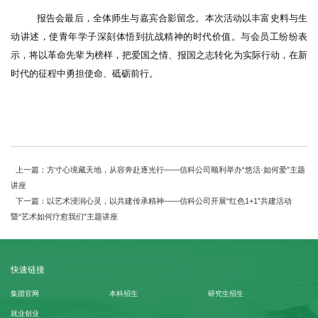
报告会最后，全体师生与嘉宾合影留念。本次活动以丰富史料与生
动讲述，使青年学子深刻体悟到抗战精神的时代价值。与会员工纷纷表
示，将以革命先辈为榜样，把爱国之情、报国之志转化为实际行动，在新
时代的征程中勇担使命、砥砺前行。
上一篇：方寸心境藏天地，从容奔赴逐光行——信科公司顺利举办“悠活·如何爱”主题
讲座
下一篇：以艺术浸润心灵，以共建传承精神——信科公司开展“红色1+1”共建活动
暨“艺术如何疗愈我们”主题讲座
快速链接
集团官网
本科招生
研究生招生
就业创业