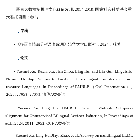
- 语言大数据挖掘与文化价值发现, 2014-2019, 国家社会科学基金重
大委托项目；参与
专著
- 《多语言情感分析及其应用》清华大学出版社，2024，独著
论文
- Yuemei Xu, Kexin Xu, Jian Zhou, Ling Hu, and Lin Gui. Linguistic
Neuron Overlap Patterns to Facilitate Cross-lingual Transfer on Low-
resource Languages. In Proceedings of EMNLP （Oral Presentation）,
2025, 27658–27673. 清华A类会议
- Yuemei Xu, Ling Hu. DM-BLI: Dynamic Multiple Subspaces
Alignment for Unsupervised Bilingual Lexicon Induction, In Proceedings of
ACL, 2024, 2041–2052.
CCF-A类会议
- Yuemei Xu, Ling Hu, Jiayi Zhao, et al. A survey on multilingual LLMs: