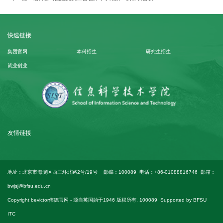
快速链接
集团官网
本科招生
研究生招生
就业创业
友情链接
地址：北京市海淀区西三环北路2号/19号 邮编：100089 电话：+86-01088816746 邮箱：
bwjsj@bfsu.edu.cn
Copyright bevictor伟德官网 - 源自英国始于1946 版权所有. 100089 Supported by BFSU
ITC