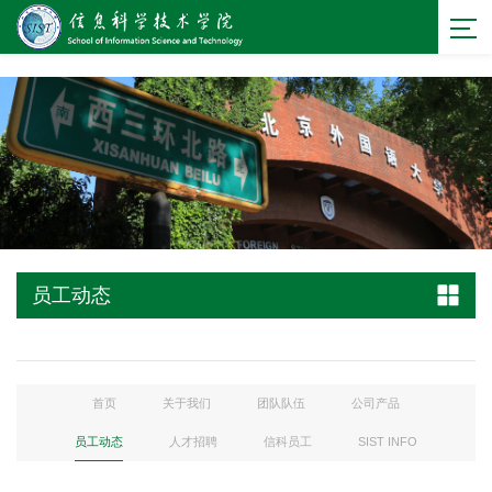
bevictor伟德官网 - 源自英国始于1946
员工动态
首页
关于我们
团队队伍
公司产品
员工动态
人才招聘
信科员工
SIST INFO