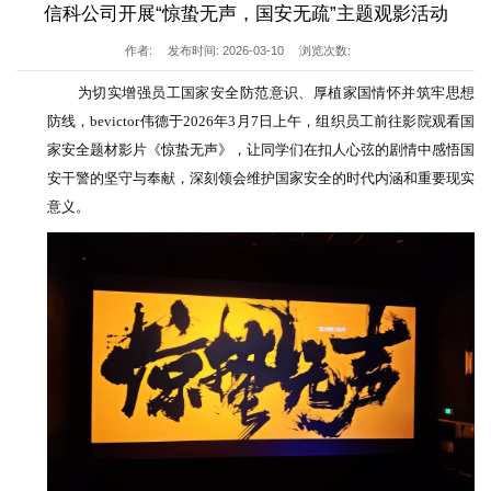
信科公司开展“惊蛰无声，国安无疏”主题观影活动
作者:
发布时间: 2026-03-10
浏览次数:
为切实增强员工国家安全防范意识、厚植家国情怀并筑牢思想
防线，bevictor伟德于
2026年3月7日上午，组织员工前往影院观看国
家安全题材影片《惊蛰无声》，让同学们在扣人心弦的剧情中感悟国
安干警的坚守与奉献，深刻领会维护国家安全的时代内涵和重要现实
意义。