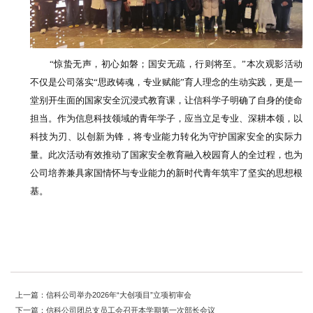
“惊蛰无声，初心如磐；国安无疏，行则将至。”
本次观影活动
不仅是公司落实
“思政铸魂，专业赋能”育人理念的生动实践，更是一
堂别开生面的国家安全沉浸式教育课，让信科学子明确了自身的使命
担当。作为信息科技领域的青年学子，应当立足专业、深耕本领，以
科技为刃、以创新为锋，将专业能力转化为守护国家安全的实际力
量。此次活动有效推动了国家安全教育融入校园育人的全过程，也为
公司培养兼具家国情怀与专业能力的新时代青年筑牢了坚实的思想根
基。
上一篇：信科公司举办2026年“大创项目”立项初审会
下一篇：信科公司团总支员工会召开本学期第一次部长会议